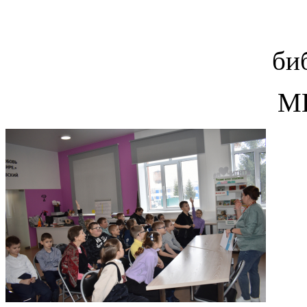
би
МК