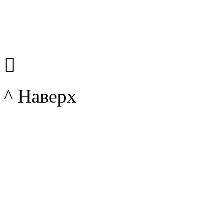

^ Наверх