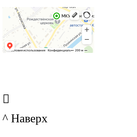

^ Наверх