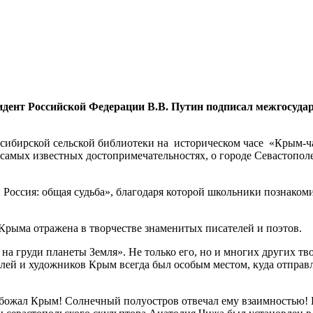
зидент
Российской Федерации В.В. Путин
подписал
межгосуда
ибирской сельской библиотеки на историческом часе «Крым-ча
самых известных достопримечательностях, о городе Севастополе
оссия: общая судьба», благодаря которой школьники познакоми
а Крыма отражена в творчестве знаменитых писателей и поэтов.
 груди планеты Земля». Не только его, но и многих других тво
телей и художников Крым всегда был особым местом, куда отправ
ожал Крым! Солнечный полуостров отвечал ему взаимностью! 