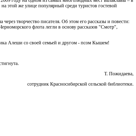
 2009 году на одном из самых многолюдных мест Балаклавы – в
й на этой же улице популярный среди туристов гостевой
через творчество писателя. Об этом его рассказы и повести:
ерноморского флота легли в основу рассказов "Смотр",
ика Алеши со своей семьей и другом - псом Кышем!
стигнута.
. Пожидаева,
сотрудник Красносибирской сельской библиотеки.