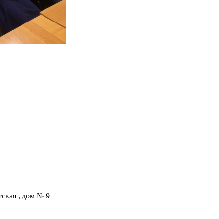
тская , дом № 9