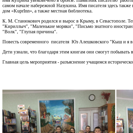
имя Куприна увековечено в бронзе. Памятник писателю работы
самом начале набережной Назукина. Имя писателя здесь также 
дом «KuprInn», а также местная библиотека.
К. М. Станюкович родился и вырос в Крыму, в Севастополе. Т
"Кириллыч", "Маленькие моряки", "Письмо знатного иностранц
"Волк", "Глупая причина".
Повесть современного писателя Юз Алешковского "Кыш и я в 
Дети узнали, что благодаря этим книгам они смогут побывать в
Главная цель мероприятия - разъяснение учащимся историческ