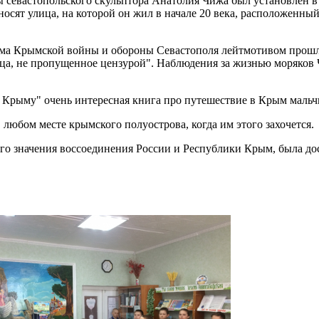
 севастопольского скульптора Анатолия Чижа был установлен в
носят улица, на которой он жил в начале 20 века, расположенны
ема Крымской войны и обороны Севастополя лейтмотивом прошла 
а, не пропущенное цензурой". Наблюдения за жизнью моряков Ч
Крыму" очень интересная книга про путешествие в Крым мальч
 любом месте крымского полуострова, когда им этого захочется.
ого значения воссоединения России и Республики Крым, была до
Т