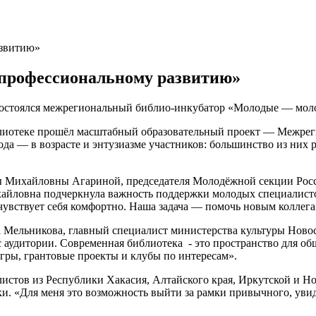
азвитию»
 профессиональному развитию»
состоялся межрегиональный библио-инкубатор «Молодые — мол
блиотеке прошёл масштабный образовательный проект — Межр
да — в возрасте и энтузиазме участников: большинство из них р
ны Михайловны Агариной, председателя Молодёжной секции Росс
йловна подчеркнула важность поддержки молодых специалистов
 чувствует себя комфортно. Наша задача — помочь новым коллега
Мельникова, главный специалист министерства культуры Новоси
с аудитории. Современная библиотека - это пространство для о
гры, грантовые проекты и клубы по интересам».
листов из Республики Хакасия, Алтайского края, Иркутской и 
и. «Для меня это возможность выйти за рамки привычного, увид