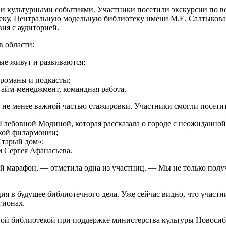
 и культурными событиями. Участники посетили экскурсии по
ку, Центральную модельную библиотеку имени М.Е. Салтыкова
ия с аудиторией.
в области:
ые живут и развиваются;
 романы и подкасты;
айм-менеджмент, командная работа.
 не менее важной частью стажировки. Участники смогли посетит
лебовной Модиной, которая рассказала о городе с неожиданной
кой филармонии;
Старый дом»;
 Сергея Афанасьева.
й марафон, — отметила одна из участниц. — Мы не только получ
я в будущее библиотечного дела. Уже сейчас видно, что участ
гионах.
ой библиотекой при поддержке министерства культуры Новосиб