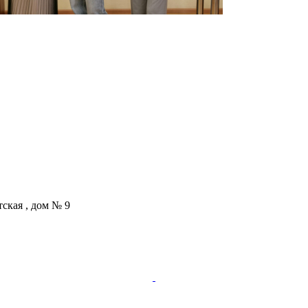
тская , дом № 9