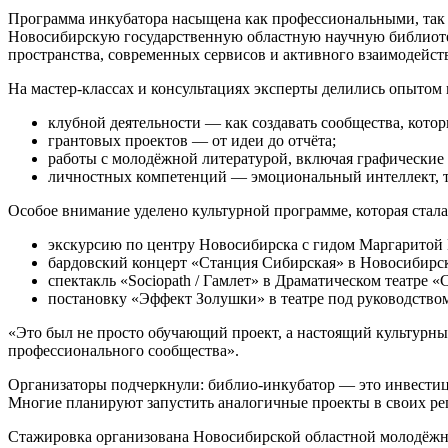
Программа инкубатора насыщена как профессиональными, так
Новосибирскую государственную областную научную библиоте
пространства, современных сервисов и активного взаимодейств
На мастер-классах и консультациях эксперты делились опытом 
клубной деятельности — как создавать сообщества, котор
грантовых проектов — от идеи до отчёта;
работы с молодёжной литературой, включая графические
личностных компетенций — эмоциональный интеллект, т
Особое внимание уделено культурной программе, которая стала
экскурсию по центру Новосибирска с гидом Маргаритой Г
бардовский концерт «Станция Сибирская» в Новосибирс
спектакль «Sociopath / Гамлет» в Драматическом театре «
постановку «Эффект Золушки» в театре под руководством
«Это был не просто обучающий проект, а настоящий культурны
профессионального сообщества».
Организаторы подчеркнули: библио-инкубатор — это инвестици
Многие планируют запустить аналогичные проекты в своих ре
Стажировка организована Новосибирской областной молодёжн