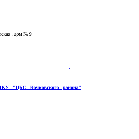
тская , дом № 9
У "ЦБС Кочковского района"