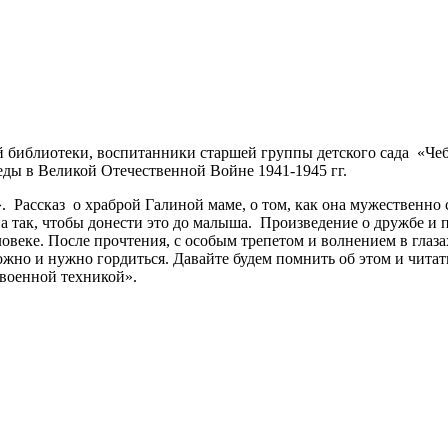
й библиотеки, воспитанники старшей группы детского сада «Че
еды в Великой Отечественной Войне 1941-1945 гг.
 Рассказ о храброй Галиной маме, о том, как она мужественно 
а так, чтобы донести это до малыша. Произведение о дружбе и 
еловеке. После прочтения, с особым трепетом и волнением в глаз
жно и нужно гордиться. Давайте будем помнить об этом и читат
«военной техникой».