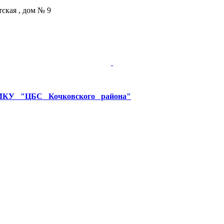
тская , дом № 9
У "ЦБС Кочковского района"