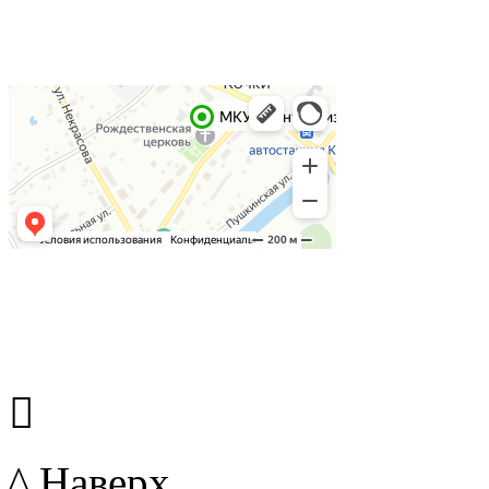

^ Наверх