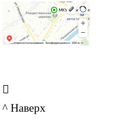

^ Наверх