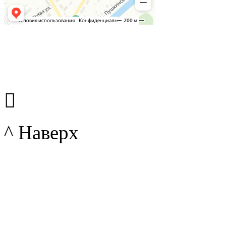

^ Наверх