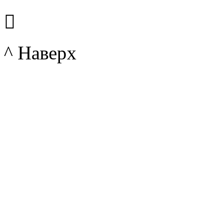

^ Наверх