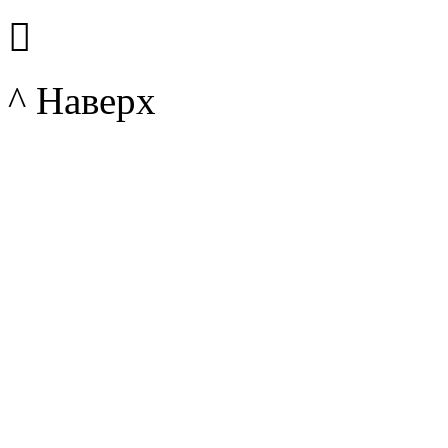

^ Наверх