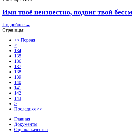
Имя твоё неизвестно, подвиг твой бесс
Подробнее →
Страницы:
<< Первая
<
134
135
136
137
138
139
140
141
142
143
>
Последняя >>
Главная
Документы
Оценка качества