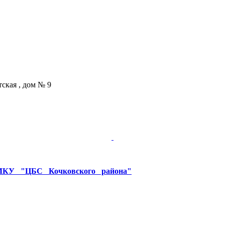
тская , дом № 9
У "ЦБС Кочковского района"