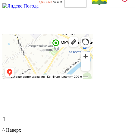

^ Наверх